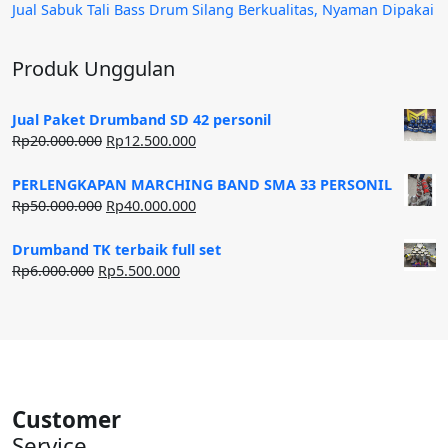
Jual Sabuk Tali Bass Drum Silang Berkualitas, Nyaman Dipakai
Produk Unggulan
Jual Paket Drumband SD 42 personil
Harga
Harga
Rp
20.000.000
Rp
12.500.000
aslinya
saat
adalah:
ini
PERLENGKAPAN MARCHING BAND SMA 33 PERSONIL
Rp20.000.000.
adalah:
Harga
Harga
Rp
50.000.000
Rp
40.000.000
Rp12.500.000.
aslinya
saat
adalah:
ini
Drumband TK terbaik full set
Rp50.000.000.
adalah:
Harga
Harga
Rp
6.000.000
Rp
5.500.000
Rp40.000.000.
aslinya
saat
adalah:
ini
Rp6.000.000.
adalah:
Rp5.500.000.
Customer
Service