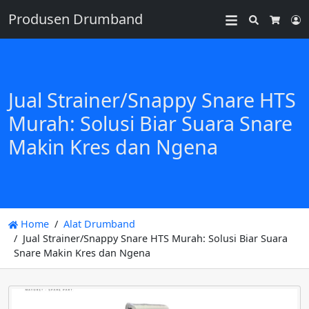
Produsen Drumband
Search
L
Cart
Jual Strainer/Snappy Snare HTS
Murah: Solusi Biar Suara Snare
Makin Kres dan Ngena
Home
Alat Drumband
Jual Strainer/Snappy Snare HTS Murah: Solusi Biar Suara
Snare Makin Kres dan Ngena