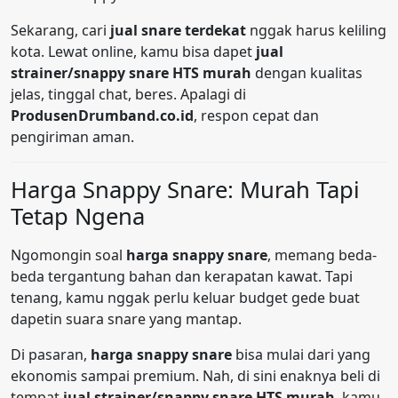
Sekarang, cari
jual snare terdekat
nggak harus keliling
kota. Lewat online, kamu bisa dapet
jual
strainer/snappy snare HTS murah
dengan kualitas
jelas, tinggal chat, beres. Apalagi di
ProdusenDrumband.co.id
, respon cepat dan
pengiriman aman.
Harga Snappy Snare: Murah Tapi
Tetap Ngena
Ngomongin soal
harga snappy snare
, memang beda-
beda tergantung bahan dan kerapatan kawat. Tapi
tenang, kamu nggak perlu keluar budget gede buat
dapetin suara snare yang mantap.
Di pasaran,
harga snappy snare
bisa mulai dari yang
ekonomis sampai premium. Nah, di sini enaknya beli di
tempat
jual strainer/snappy snare HTS murah
, kamu