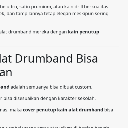
beludru, satin premium, atau kain drill berkualitas.
ek, dan tampilannya tetap elegan meskipun sering
 alat drumband mereka dengan
kain penutup
lat Drumband Bisa
nan
band
adalah semuanya bisa dibuat custom.
ir bisa disesuaikan dengan karakter sekolah.
emas, maka
cover penutup kain alat drumband
bisa
kan rumbai warna emas atau silver di bagian bawah.