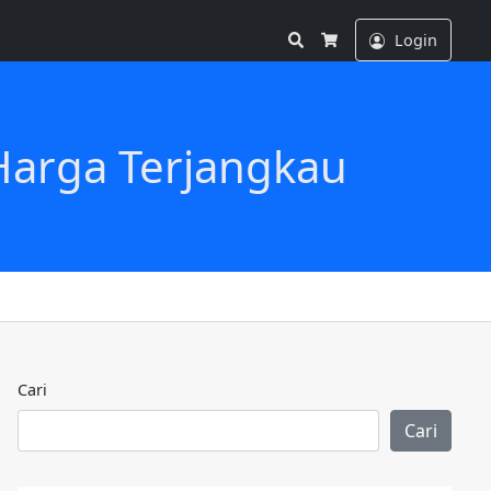
Search
Login
Cart
Harga Terjangkau
Cari
Cari