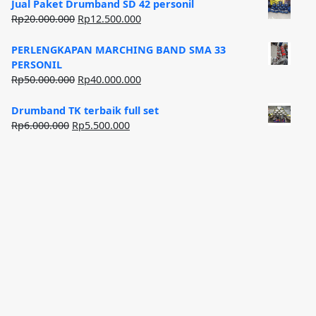
Jual Paket Drumband SD 42 personil
Harga
Harga
Rp
20.000.000
Rp
12.500.000
aslinya
saat
adalah:
ini
PERLENGKAPAN MARCHING BAND SMA 33
Rp20.000.000.
adalah:
PERSONIL
Rp12.500.000.
Harga
Harga
Rp
50.000.000
Rp
40.000.000
aslinya
saat
adalah:
ini
Drumband TK terbaik full set
Rp50.000.000.
adalah:
Harga
Harga
Rp
6.000.000
Rp
5.500.000
Rp40.000.000.
aslinya
saat
adalah:
ini
Rp6.000.000.
adalah:
Rp5.500.000.