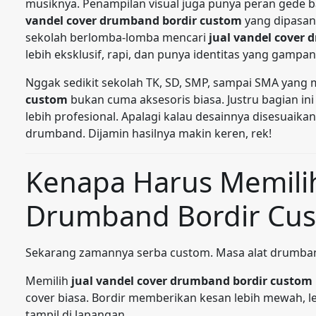
musiknya. Penampilan visual juga punya peran gede b
vandel cover drumband bordir custom
yang dipasan
sekolah berlomba-lomba mencari
jual vandel cover
lebih eksklusif, rapi, dan punya identitas yang gampan
Nggak sedikit sekolah TK, SD, SMP, sampai SMA yang 
custom
bukan cuma aksesoris biasa. Justru bagian ini
lebih profesional. Apalagi kalau desainnya disesuaik
drumband. Dijamin hasilnya makin keren, rek!
Kenapa Harus Memilih
Drumband Bordir Cu
Sekarang zamannya serba custom. Masa alat drumban
Memilih
jual vandel cover drumband bordir custom
cover biasa. Bordir memberikan kesan lebih mewah, le
tampil di lapangan.