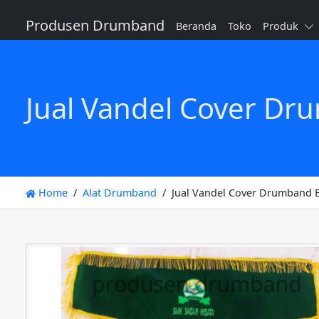
Produsen Drumband
Beranda
Toko
Produk
Jual Vandel Cover Dr
Home
Alat Drumband
Jual Vandel Cover Drumband 