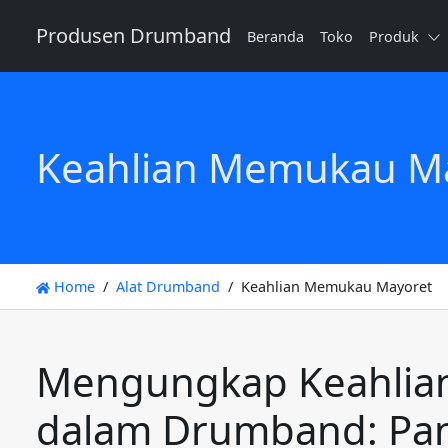
Produsen Drumband
Beranda
Toko
Produk
Keahlian Memukau M
Home
Alat Drumband
Keahlian Memukau Mayoret
Mengungkap Keahlia
dalam Drumband: Pa