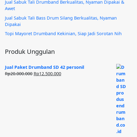
Jual Sabuk Tali Drumband Berkualitas, Nyaman Dipakai &
Awet
Jual Sabuk Tali Bass Drum Silang Berkualitas, Nyaman
Dipakai
Topi Mayoret Drumband Kekinian, Siap Jadi Sorotan Nih
Produk Unggulan
Jual Paket Drumband SD 42 personil
Harga
Harga
Rp
20.000.000
Rp
12.500.000
aslinya
saat
adalah:
ini
Rp20.000.000.
adalah:
Rp12.500.000.