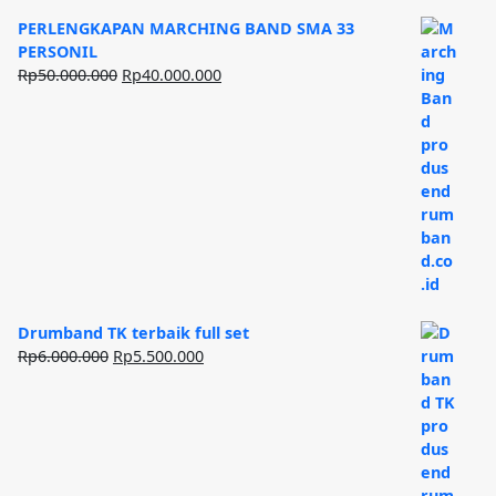
PERLENGKAPAN MARCHING BAND SMA 33
PERSONIL
Harga
Harga
Rp
50.000.000
Rp
40.000.000
aslinya
saat
adalah:
ini
Rp50.000.000.
adalah:
Rp40.000.000.
Drumband TK terbaik full set
Harga
Harga
Rp
6.000.000
Rp
5.500.000
aslinya
saat
adalah:
ini
Rp6.000.000.
adalah:
Rp5.500.000.