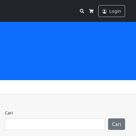
Search
Login
Cart
Cari
Cari