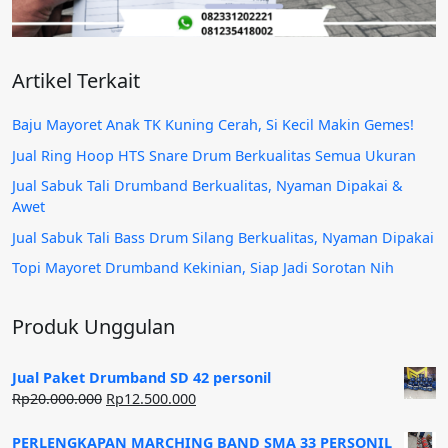
Artikel Terkait
Baju Mayoret Anak TK Kuning Cerah, Si Kecil Makin Gemes!
Jual Ring Hoop HTS Snare Drum Berkualitas Semua Ukuran
Jual Sabuk Tali Drumband Berkualitas, Nyaman Dipakai &
Awet
Jual Sabuk Tali Bass Drum Silang Berkualitas, Nyaman Dipakai
Topi Mayoret Drumband Kekinian, Siap Jadi Sorotan Nih
Produk Unggulan
Jual Paket Drumband SD 42 personil
Harga
Harga
Rp
20.000.000
Rp
12.500.000
aslinya
saat
adalah:
ini
PERLENGKAPAN MARCHING BAND SMA 33 PERSONIL