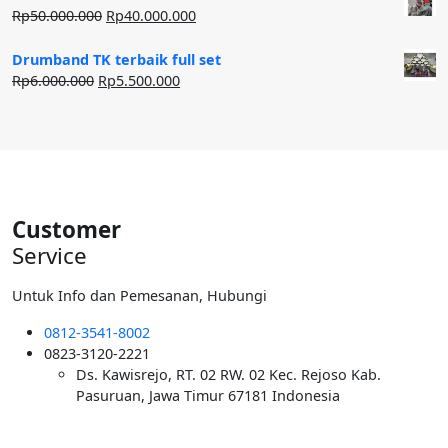
Rp20.000.000.
adalah:
Harga
Harga
Rp
50.000.000
Rp
40.000.000
Rp12.500.000.
aslinya
saat
adalah:
ini
Drumband TK terbaik full set
Rp50.000.000.
adalah:
Harga
Harga
Rp
6.000.000
Rp
5.500.000
Rp40.000.000.
aslinya
saat
adalah:
ini
Rp6.000.000.
adalah:
Rp5.500.000.
Customer
Service
Untuk Info dan Pemesanan, Hubungi
0812-3541-8002
0823-3120-2221
Ds. Kawisrejo, RT. 02 RW. 02 Kec. Rejoso Kab.
Pasuruan, Jawa Timur 67181 Indonesia