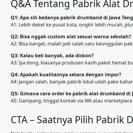
Q&A Tentang Pabrik Alat 
Q1: Apa sih bedanya pabrik drumband di Jawa Ten
A1: Lebih deket ke pusat kota, ongkir lebih murah, pl
Q2: Bisa nggak custom alat sesuai warna sekolah?
A2: Bisa banget, malah jadi salah satu keunggulan pabr
Q3: Kalau beli banyak, ada diskon?
A3: Iya dong, biasanya produsen kasih paket hemat b
Q4: Apakah kualitasnya setara dengan impor?
A4: Jangan salah, banyak pabrik lokal udah pake bah
Q5: Gimana cara order ke pabrik alat drumband di
A5: Gampang, tinggal kontak via WA atau marketplace 
CTA – Saatnya Pilih Pabrik