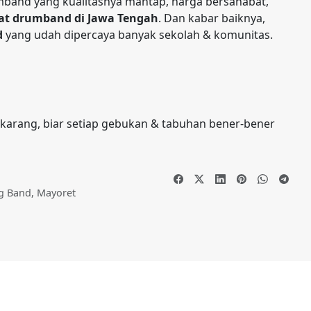
mband yang kualitasnya mantap, harga bersahabat,
lat drumband di Jawa Tengah
. Dan kabar baiknya,
d
yang udah dipercaya banyak sekolah & komunitas.
karang, biar setiap gebukan & tabuhan bener-bener
g Band
,
Mayoret