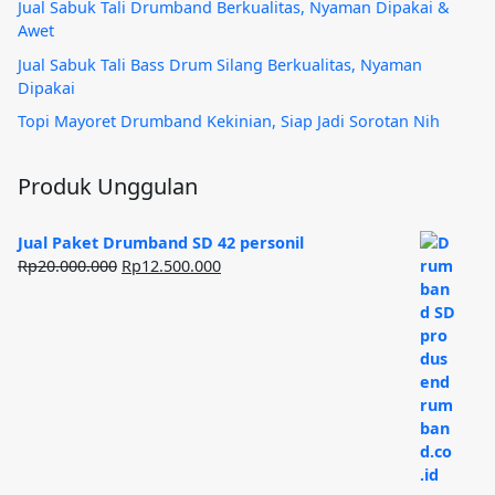
Jual Sabuk Tali Drumband Berkualitas, Nyaman Dipakai &
Awet
Jual Sabuk Tali Bass Drum Silang Berkualitas, Nyaman
Dipakai
Topi Mayoret Drumband Kekinian, Siap Jadi Sorotan Nih
Produk Unggulan
Jual Paket Drumband SD 42 personil
Harga
Harga
Rp
20.000.000
Rp
12.500.000
aslinya
saat
adalah:
ini
Rp20.000.000.
adalah:
Rp12.500.000.