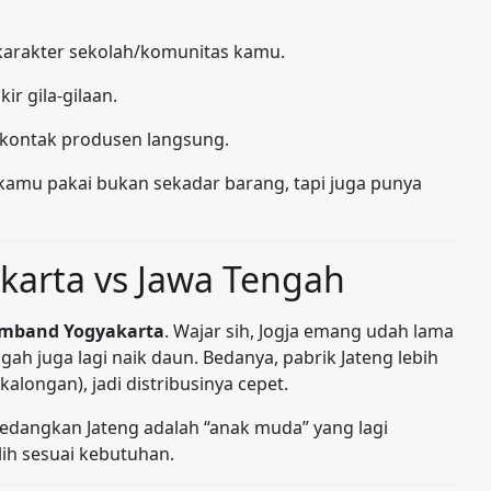
i karakter sekolah/komunitas kamu.
r gila-gilaan.
l kontak produsen langsung.
g kamu pakai bukan sekadar barang, tapi juga punya
arta vs Jawa Tengah
umband Yogyakarta
. Wajar sih, Jogja emang udah lama
ngah juga lagi naik daun. Bedanya, pabrik Jateng lebih
alongan), jadi distribusinya cepet.
 sedangkan Jateng adalah “anak muda” yang lagi
lih sesuai kebutuhan.