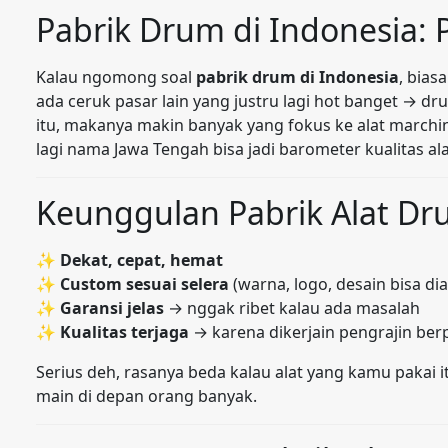
Pabrik Drum di Indonesia:
Kalau ngomong soal
pabrik drum di Indonesia
, bias
ada ceruk pasar lain yang justru lagi hot banget → d
itu, makanya makin banyak yang fokus ke alat marchi
lagi nama Jawa Tengah bisa jadi barometer kualitas a
Keunggulan Pabrik Alat D
✨
Dekat, cepat, hemat
✨
Custom sesuai selera
(warna, logo, desain bisa dia
✨
Garansi jelas
→ nggak ribet kalau ada masalah
✨
Kualitas terjaga
→ karena dikerjain pengrajin be
Serius deh, rasanya beda kalau alat yang kamu pakai i
main di depan orang banyak.