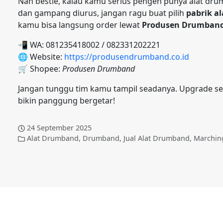
Nah bestie, kalau kamu serius pengen punya alat dru
dan gampang diurus, jangan ragu buat pilih
pabrik a
kamu bisa langsung order lewat
Produsen Drumban
📲 WA: 081235418002 / 082331202221
🌐 Website:
https://produsendrumband.co.id
🛒 Shopee:
Produsen Drumband
Jangan tunggu tim kamu tampil seadanya. Upgrade se
bikin panggung bergetar!
24 September 2025
Alat Drumband
,
Drumband
,
Jual Alat Drumband
,
Marchin