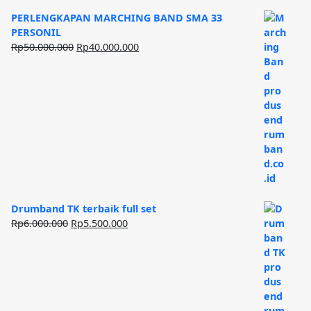
PERLENGKAPAN MARCHING BAND SMA 33
PERSONIL
Harga
Harga
Rp
50.000.000
Rp
40.000.000
aslinya
saat
adalah:
ini
Rp50.000.000.
adalah:
Rp40.000.000.
Drumband TK terbaik full set
Harga
Harga
Rp
6.000.000
Rp
5.500.000
aslinya
saat
adalah:
ini
Rp6.000.000.
adalah:
Rp5.500.000.