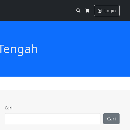
Search
Login
Cart
 Tengah
Cari
Cari