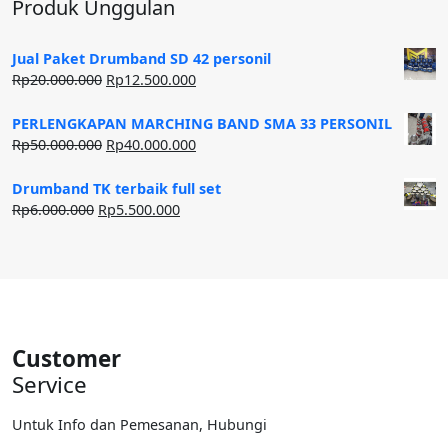
Produk Unggulan
Jual Paket Drumband SD 42 personil
Harga
Harga
Rp
20.000.000
Rp
12.500.000
aslinya
saat
adalah:
ini
PERLENGKAPAN MARCHING BAND SMA 33 PERSONIL
Rp20.000.000.
adalah:
Harga
Harga
Rp
50.000.000
Rp
40.000.000
Rp12.500.000.
aslinya
saat
adalah:
ini
Drumband TK terbaik full set
Rp50.000.000.
adalah:
Harga
Harga
Rp
6.000.000
Rp
5.500.000
Rp40.000.000.
aslinya
saat
adalah:
ini
Rp6.000.000.
adalah:
Rp5.500.000.
Customer
Service
Untuk Info dan Pemesanan, Hubungi