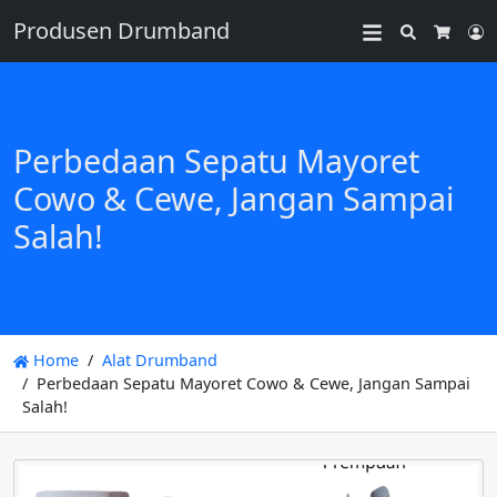
Produsen Drumband
Search
L
Cart
Perbedaan Sepatu Mayoret
Cowo & Cewe, Jangan Sampai
Salah!
Home
Alat Drumband
Perbedaan Sepatu Mayoret Cowo & Cewe, Jangan Sampai
Salah!