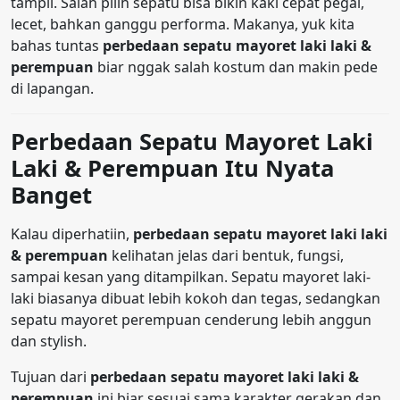
tampil. Salah pilih sepatu bisa bikin kaki cepat pegal,
lecet, bahkan ganggu performa. Makanya, yuk kita
bahas tuntas
perbedaan sepatu mayoret laki laki &
perempuan
biar nggak salah kostum dan makin pede
di lapangan.
Perbedaan Sepatu Mayoret Laki
Laki & Perempuan Itu Nyata
Banget
Kalau diperhatiin,
perbedaan sepatu mayoret laki laki
& perempuan
kelihatan jelas dari bentuk, fungsi,
sampai kesan yang ditampilkan. Sepatu mayoret laki-
laki biasanya dibuat lebih kokoh dan tegas, sedangkan
sepatu mayoret perempuan cenderung lebih anggun
dan stylish.
Tujuan dari
perbedaan sepatu mayoret laki laki &
perempuan
ini biar sesuai sama karakter gerakan dan