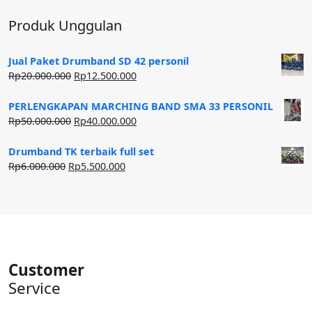
Produk Unggulan
Jual Paket Drumband SD 42 personil
Harga
Harga
Rp
20.000.000
Rp
12.500.000
aslinya
saat
adalah:
ini
PERLENGKAPAN MARCHING BAND SMA 33 PERSONIL
Rp20.000.000.
adalah:
Harga
Harga
Rp
50.000.000
Rp
40.000.000
Rp12.500.000.
aslinya
saat
adalah:
ini
Drumband TK terbaik full set
Rp50.000.000.
adalah:
Harga
Harga
Rp
6.000.000
Rp
5.500.000
Rp40.000.000.
aslinya
saat
adalah:
ini
Rp6.000.000.
adalah:
Rp5.500.000.
Customer
Service