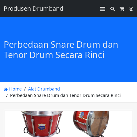
Produsen Drumband
Search
L
Cart
Perbedaan Snare Drum dan
Tenor Drum Secara Rinci
Home
Alat Drumband
Perbedaan Snare Drum dan Tenor Drum Secara Rinci