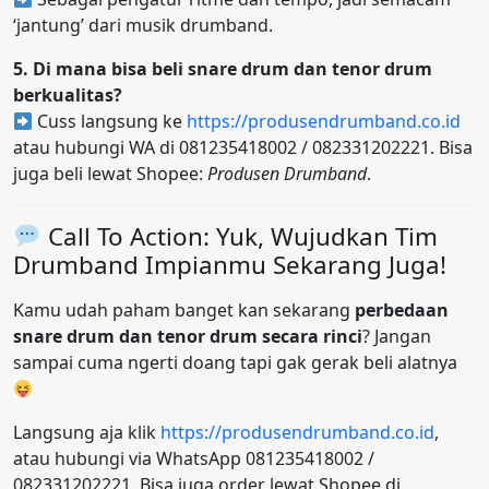
‘jantung’ dari musik drumband.
5. Di mana bisa beli snare drum dan tenor drum
berkualitas?
Cuss langsung ke
https://produsendrumband.co.id
atau hubungi WA di 081235418002 / 082331202221. Bisa
juga beli lewat Shopee:
Produsen Drumband
.
Call To Action: Yuk, Wujudkan Tim
Drumband Impianmu Sekarang Juga!
Kamu udah paham banget kan sekarang
perbedaan
snare drum dan tenor drum secara rinci
? Jangan
sampai cuma ngerti doang tapi gak gerak beli alatnya
Langsung aja klik
https://produsendrumband.co.id
,
atau hubungi via WhatsApp 081235418002 /
082331202221. Bisa juga order lewat Shopee di