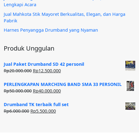
Lengkapi Acara
Jual Mahkota Stik Mayoret Berkualitas, Elegan, dan Harga
Pabrik
Harnes Penyangga Drumband yang Nyaman
Produk Unggulan
Jual Paket Drumband SD 42 personil
Harga
Harga
Rp
20.000.000
Rp
12.500.000
aslinya
saat
adalah:
ini
PERLENGKAPAN MARCHING BAND SMA 33 PERSONIL
Rp20.000.000.
adalah:
Harga
Harga
Rp
50.000.000
Rp
40.000.000
Rp12.500.000.
aslinya
saat
adalah:
ini
Drumband TK terbaik full set
Rp50.000.000.
adalah:
Harga
Harga
Rp
6.000.000
Rp
5.500.000
Rp40.000.000.
aslinya
saat
adalah:
ini
Rp6.000.000.
adalah:
Rp5.500.000.