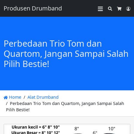
Produsen Drumband
Search
L
Cart
Perbedaan Trio Tom dan
Quartom, Jangan Sampai Salah
Pilih Bestie!
Home
Alat Drumband
Perbedaan Trio Tom dan Quartom, Jangan Sampai Salah
Pilih Bestie!