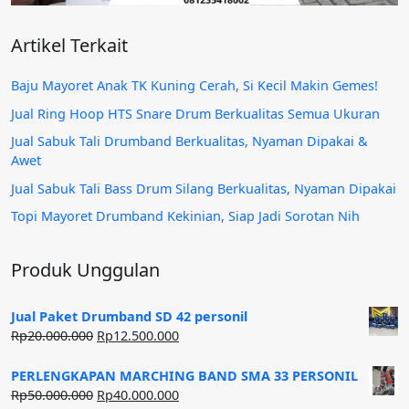
Artikel Terkait
Baju Mayoret Anak TK Kuning Cerah, Si Kecil Makin Gemes!
Jual Ring Hoop HTS Snare Drum Berkualitas Semua Ukuran
Jual Sabuk Tali Drumband Berkualitas, Nyaman Dipakai &
Awet
Jual Sabuk Tali Bass Drum Silang Berkualitas, Nyaman Dipakai
Topi Mayoret Drumband Kekinian, Siap Jadi Sorotan Nih
Produk Unggulan
Jual Paket Drumband SD 42 personil
Harga
Harga
Rp
20.000.000
Rp
12.500.000
aslinya
saat
adalah:
ini
PERLENGKAPAN MARCHING BAND SMA 33 PERSONIL
Rp20.000.000.
adalah:
Harga
Harga
Rp
50.000.000
Rp
40.000.000