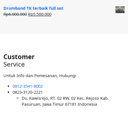
Rp12.500.000.
aslinya
saat
adalah:
ini
Drumband TK terbaik full set
Rp50.000.000.
adalah:
Harga
Harga
Rp
6.000.000
Rp
5.500.000
Rp40.000.000.
aslinya
saat
adalah:
ini
Rp6.000.000.
adalah:
Rp5.500.000.
Customer
Service
Untuk Info dan Pemesanan, Hubungi
0812-3541-8002
0823-3120-2221
Ds. Kawisrejo, RT. 02 RW. 02 Kec. Rejoso Kab.
Pasuruan, Jawa Timur 67181 Indonesia