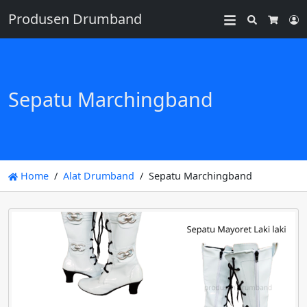
Produsen Drumband
Search
L
Cart
Sepatu Marchingband
Home
Alat Drumband
Sepatu Marchingband