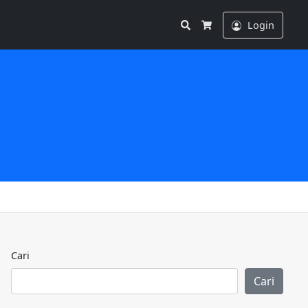
Search
Login
Cart
Cari
Cari