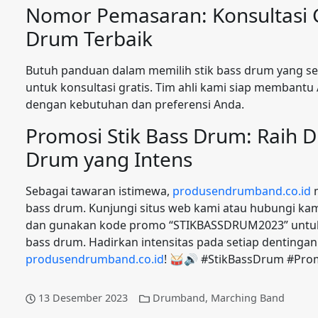
Nomor Pemasaran: Konsultasi Gr
Drum Terbaik
Butuh panduan dalam memilih stik bass drum yang s
untuk konsultasi gratis. Tim ahli kami siap membant
dengan kebutuhan dan preferensi Anda.
Promosi Stik Bass Drum: Raih D
Drum yang Intens
Sebagai tawaran istimewa,
produsendrumband.co.id
m
bass drum. Kunjungi situs web kami atau hubungi ka
dan gunakan kode promo “STIKBASSDRUM2023” untuk 
bass drum. Hadirkan intensitas pada setiap dentinga
produsendrumband.co.id
! 🥁🔊 #StikBassDrum #Pr
13 Desember 2023
Drumband
,
Marching Band