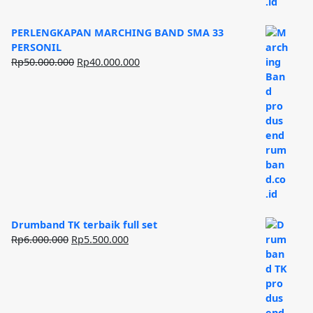
PERLENGKAPAN MARCHING BAND SMA 33
PERSONIL
Harga
Harga
Rp
50.000.000
Rp
40.000.000
aslinya
saat
adalah:
ini
Rp50.000.000.
adalah:
Rp40.000.000.
Drumband TK terbaik full set
Harga
Harga
Rp
6.000.000
Rp
5.500.000
aslinya
saat
adalah:
ini
Rp6.000.000.
adalah:
Rp5.500.000.