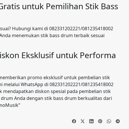
atis untuk Pemilihan Stik Bass
esuai? Hubungi kami di 082331202221/081235418002
u Anda menemukan stik bass drum terbaik sesuai
iskon Eksklusif untuk Performa
emberikan promo eksklusif untuk pembelian stik
mi melalui WhatsApp di 082331202221/081235418002
mendapatkan diskon spesial pada pembelian stik
n drum Anda dengan stik bass drum berkualitas dari
omoMusik”