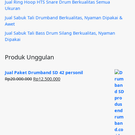
Jual Ring Hoop HTS Snare Drum Berkualitas Semua
Ukuran
Jual Sabuk Tali Drumband Berkualitas, Nyaman Dipakai &
Awet
Jual Sabuk Tali Bass Drum Silang Berkualitas, Nyaman
Dipakai
Produk Unggulan
Jual Paket Drumband SD 42 personil
Harga
Harga
Rp
20.000.000
Rp
12.500.000
aslinya
saat
adalah:
ini
Rp20.000.000.
adalah:
Rp12.500.000.