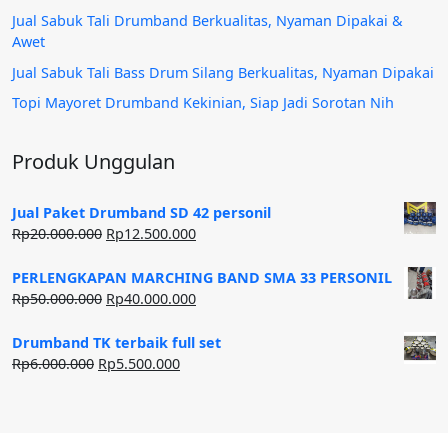
Jual Sabuk Tali Drumband Berkualitas, Nyaman Dipakai &
Awet
Jual Sabuk Tali Bass Drum Silang Berkualitas, Nyaman Dipakai
Topi Mayoret Drumband Kekinian, Siap Jadi Sorotan Nih
Produk Unggulan
Jual Paket Drumband SD 42 personil
Harga
Harga
Rp
20.000.000
Rp
12.500.000
aslinya
saat
adalah:
ini
PERLENGKAPAN MARCHING BAND SMA 33 PERSONIL
Rp20.000.000.
adalah:
Harga
Harga
Rp
50.000.000
Rp
40.000.000
Rp12.500.000.
aslinya
saat
adalah:
ini
Drumband TK terbaik full set
Rp50.000.000.
adalah:
Harga
Harga
Rp
6.000.000
Rp
5.500.000
Rp40.000.000.
aslinya
saat
adalah:
ini
Rp6.000.000.
adalah:
Rp5.500.000.