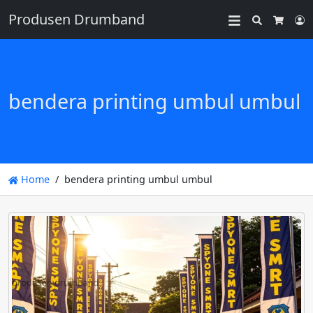
Produsen Drumband
Search
L
Cart
bendera printing umbul umbul
Home
bendera printing umbul umbul