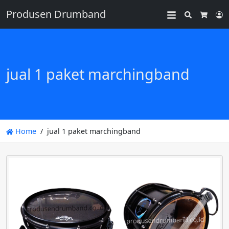
Produsen Drumband
Search
L
Cart
jual 1 paket marchingband
Home
jual 1 paket marchingband