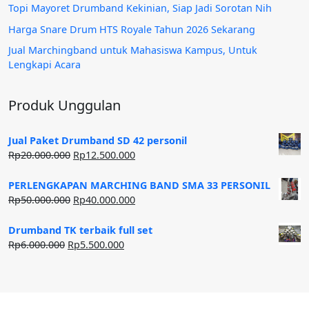
Topi Mayoret Drumband Kekinian, Siap Jadi Sorotan Nih
Harga Snare Drum HTS Royale Tahun 2026 Sekarang
Jual Marchingband untuk Mahasiswa Kampus, Untuk
Lengkapi Acara
Produk Unggulan
Jual Paket Drumband SD 42 personil
Harga
Harga
Rp
20.000.000
Rp
12.500.000
aslinya
saat
adalah:
ini
PERLENGKAPAN MARCHING BAND SMA 33 PERSONIL
Rp20.000.000.
adalah:
Harga
Harga
Rp
50.000.000
Rp
40.000.000
Rp12.500.000.
aslinya
saat
adalah:
ini
Drumband TK terbaik full set
Rp50.000.000.
adalah:
Harga
Harga
Rp
6.000.000
Rp
5.500.000
Rp40.000.000.
aslinya
saat
adalah:
ini
Rp6.000.000.
adalah:
Rp5.500.000.