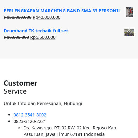
aslinya
saat
adalah:
ini
PERLENGKAPAN MARCHING BAND SMA 33 PERSONIL
Rp20.000.000.
adalah:
Harga
Harga
Rp
50.000.000
Rp
40.000.000
Rp12.500.000.
aslinya
saat
adalah:
ini
Drumband TK terbaik full set
Rp50.000.000.
adalah:
Harga
Harga
Rp
6.000.000
Rp
5.500.000
Rp40.000.000.
aslinya
saat
adalah:
ini
Rp6.000.000.
adalah:
Rp5.500.000.
Customer
Service
Untuk Info dan Pemesanan, Hubungi
0812-3541-8002
0823-3120-2221
Ds. Kawisrejo, RT. 02 RW. 02 Kec. Rejoso Kab.
Pasuruan, Jawa Timur 67181 Indonesia