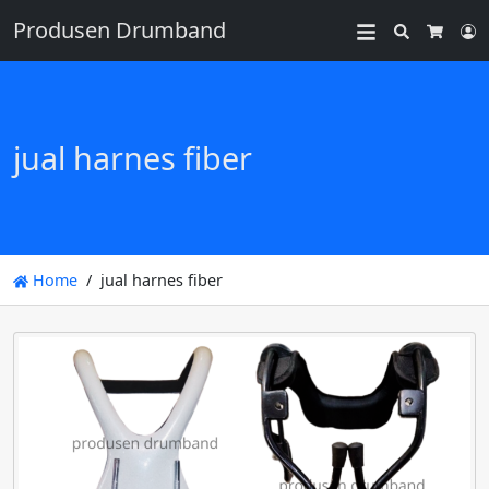
Produsen Drumband
Search
L
Cart
jual harnes fiber
Home
jual harnes fiber