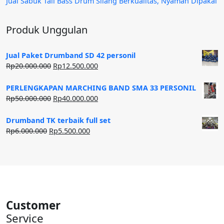
Jual Sabuk Tali Bass Drum Silang Berkualitas, Nyaman Dipakai
Produk Unggulan
Jual Paket Drumband SD 42 personil
Harga
Harga
Rp
20.000.000
Rp
12.500.000
aslinya
saat
adalah:
ini
PERLENGKAPAN MARCHING BAND SMA 33 PERSONIL
Rp20.000.000.
adalah:
Harga
Harga
Rp
50.000.000
Rp
40.000.000
Rp12.500.000.
aslinya
saat
adalah:
ini
Drumband TK terbaik full set
Rp50.000.000.
adalah:
Harga
Harga
Rp
6.000.000
Rp
5.500.000
Rp40.000.000.
aslinya
saat
adalah:
ini
Rp6.000.000.
adalah:
Rp5.500.000.
Customer
Service