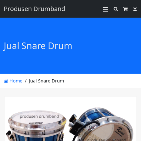
Produsen Drumband
Search
L
Cart
Jual Snare Drum
Home
Jual Snare Drum