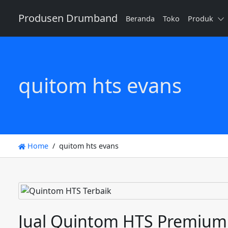
Produsen Drumband
Beranda
Toko
Produk
quitom hts evans
Home
quitom hts evans
Jual Quintom HTS Premium 