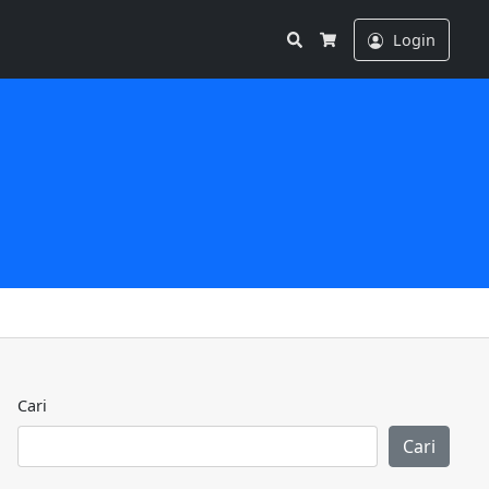
Search
Login
Cart
Cari
Cari