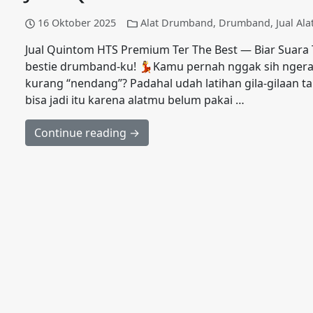
16 Oktober 2025
Alat Drumband
,
Drumband
,
Jual Al
Jual Quintom HTS Premium Ter The Best — Biar Suar
bestie drumband-ku! 💃Kamu pernah nggak sih ngera
kurang “nendang”? Padahal udah latihan gila-gilaan ta
bisa jadi itu karena alatmu belum pakai …
Continue reading →