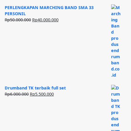
PERLENGKAPAN MARCHING BAND SMA 33
PERSONIL
Harga
Harga
Rp
50.000.000
Rp
40.000.000
aslinya
saat
adalah:
ini
Rp50.000.000.
adalah:
Rp40.000.000.
Drumband TK terbaik full set
Harga
Harga
Rp
6.000.000
Rp
5.500.000
aslinya
saat
adalah:
ini
Rp6.000.000.
adalah:
Rp5.500.000.