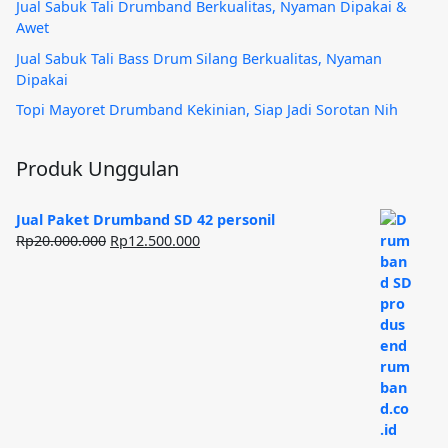
Jual Sabuk Tali Drumband Berkualitas, Nyaman Dipakai &
Awet
Jual Sabuk Tali Bass Drum Silang Berkualitas, Nyaman
Dipakai
Topi Mayoret Drumband Kekinian, Siap Jadi Sorotan Nih
Produk Unggulan
Jual Paket Drumband SD 42 personil
Harga
Harga
Rp
20.000.000
Rp
12.500.000
aslinya
saat
adalah:
ini
Rp20.000.000.
adalah:
Rp12.500.000.