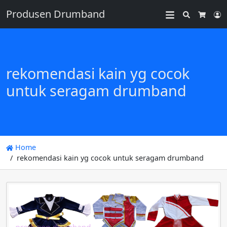
Produsen Drumband
Search
L
Cart
rekomendasi kain yg cocok
untuk seragam drumband
Home
rekomendasi kain yg cocok untuk seragam drumband