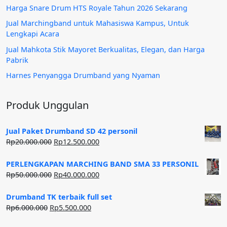
Harga Snare Drum HTS Royale Tahun 2026 Sekarang
Jual Marchingband untuk Mahasiswa Kampus, Untuk
Lengkapi Acara
Jual Mahkota Stik Mayoret Berkualitas, Elegan, dan Harga
Pabrik
Harnes Penyangga Drumband yang Nyaman
Produk Unggulan
Jual Paket Drumband SD 42 personil
Harga
Harga
Rp
20.000.000
Rp
12.500.000
aslinya
saat
adalah:
ini
PERLENGKAPAN MARCHING BAND SMA 33 PERSONIL
Rp20.000.000.
adalah:
Harga
Harga
Rp
50.000.000
Rp
40.000.000
Rp12.500.000.
aslinya
saat
adalah:
ini
Drumband TK terbaik full set
Rp50.000.000.
adalah:
Harga
Harga
Rp
6.000.000
Rp
5.500.000
Rp40.000.000.
aslinya
saat