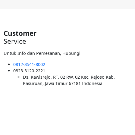
adalah:
ini
Rp6.000.000.
adalah:
Rp5.500.000.
Customer
Service
Untuk Info dan Pemesanan, Hubungi
0812-3541-8002
0823-3120-2221
Ds. Kawisrejo, RT. 02 RW. 02 Kec. Rejoso Kab.
Pasuruan, Jawa Timur 67181 Indonesia