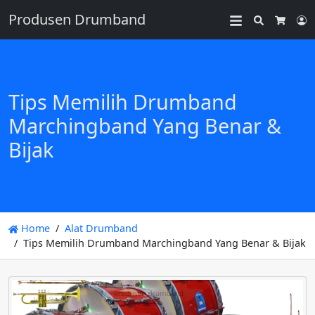
Produsen Drumband
Search
L
Cart
Tips Memilih Drumband
Marchingband Yang Benar &
Bijak
Home
Alat Drumband
Tips Memilih Drumband Marchingband Yang Benar & Bijak