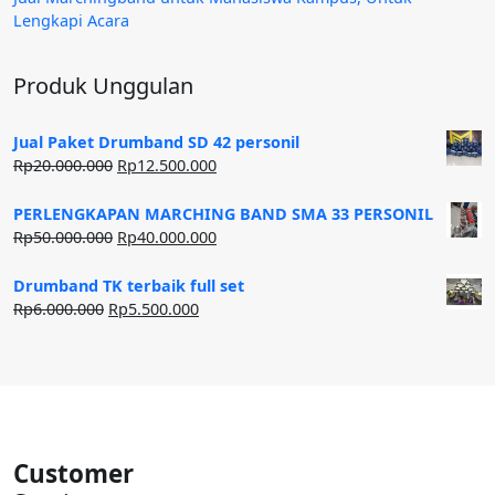
Lengkapi Acara
Produk Unggulan
Jual Paket Drumband SD 42 personil
Harga
Harga
Rp
20.000.000
Rp
12.500.000
aslinya
saat
adalah:
ini
PERLENGKAPAN MARCHING BAND SMA 33 PERSONIL
Rp20.000.000.
adalah:
Harga
Harga
Rp
50.000.000
Rp
40.000.000
Rp12.500.000.
aslinya
saat
adalah:
ini
Drumband TK terbaik full set
Rp50.000.000.
adalah:
Harga
Harga
Rp
6.000.000
Rp
5.500.000
Rp40.000.000.
aslinya
saat
adalah:
ini
Rp6.000.000.
adalah:
Rp5.500.000.
Customer