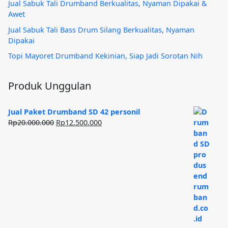
Jual Sabuk Tali Drumband Berkualitas, Nyaman Dipakai &
Awet
Jual Sabuk Tali Bass Drum Silang Berkualitas, Nyaman
Dipakai
Topi Mayoret Drumband Kekinian, Siap Jadi Sorotan Nih
Produk Unggulan
Jual Paket Drumband SD 42 personil
Harga
Harga
Rp
20.000.000
Rp
12.500.000
aslinya
saat
adalah:
ini
Rp20.000.000.
adalah:
Rp12.500.000.