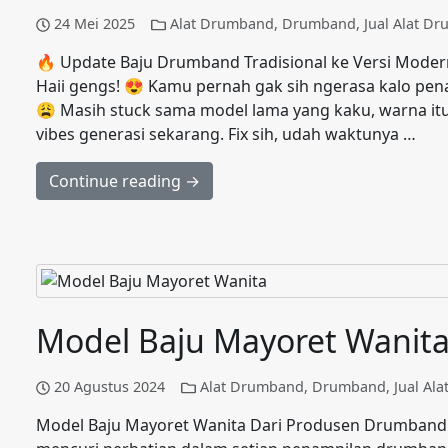
24 Mei 2025
Alat Drumband
,
Drumband
,
Jual Alat D
🔥 Update Baju Drumband Tradisional ke Versi Mode
Haii gengs! 😍 Kamu pernah gak sih ngerasa kalo p
😩 Masih stuck sama model lama yang kaku, warna it
vibes generasi sekarang. Fix sih, udah waktunya …
Continue reading →
Model Baju Mayoret Wanit
20 Agustus 2024
Alat Drumband
,
Drumband
,
Jual Al
Model Baju Mayoret Wanita Dari Produsen Drumband 