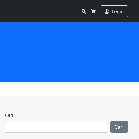
Search
Login
Cart
Cari
Cari