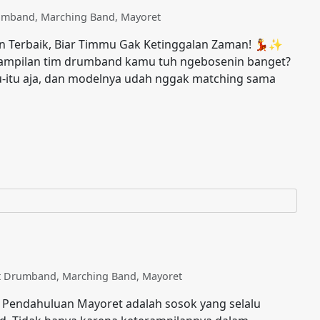
rumband
,
Marching Band
,
Mayoret
rn Terbaik, Biar Timmu Gak Ketinggalan Zaman! 💃✨
enampilan tim drumband kamu tuh ngebosenin banget?
u-itu aja, dan modelnya udah nggak matching sama
a
at Drumband
,
Marching Band
,
Mayoret
Pendahuluan Mayoret adalah sosok yang selalu