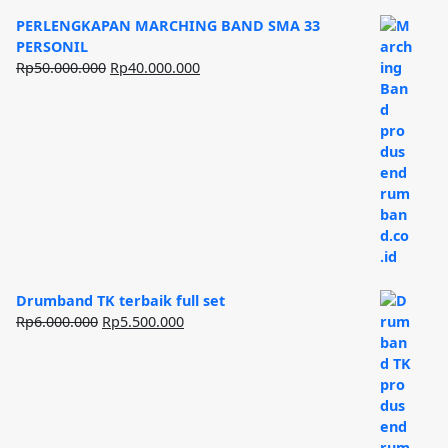
PERLENGKAPAN MARCHING BAND SMA 33
PERSONIL
Harga
Harga
Rp
50.000.000
Rp
40.000.000
aslinya
saat
adalah:
ini
Rp50.000.000.
adalah:
Rp40.000.000.
Drumband TK terbaik full set
Harga
Harga
Rp
6.000.000
Rp
5.500.000
aslinya
saat
adalah:
ini
Rp6.000.000.
adalah:
Rp5.500.000.