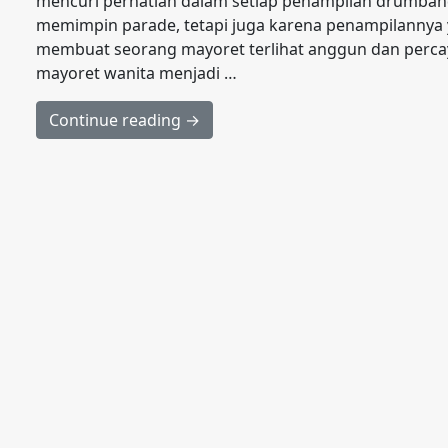
mencuri perhatian dalam setiap penampilan drumban
memimpin parade, tetapi juga karena penampilannya 
membuat seorang mayoret terlihat anggun dan percay
mayoret wanita menjadi …
Continue reading →